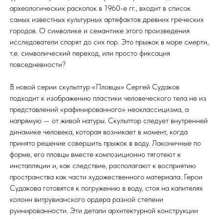
археологических раскопок в 1960-е гг., входит в список
самых известных культурных артефактов древних греческих
городов. О символике и семантике этого произведения
исследователи спорят до сих пор. Это прыжок в море смерти,
т.е. символический переход, или просто фиксация
повседневности?
В новой серии скульптур «Пловцы» Сергей Судаков
подходит к изображению пластики человеческого тела не из
представлений «рафинированного» неоклассицизма, а
напрямую — от живой натуры. Скульптор следует внутренней
динамике человека, которая возникает в момент, когда
принято решение совершить прыжок в воду. Лаконичные по
форме, его пловцы вместе композиционно тяготеют к
инсталляции и, как следствие, располагают к восприятию
пространства как части художественного материала. Герои
Судакова готовятся к погружению в воду, стоя на капителях
колонн витрувианского ордера разной степени
руинированности. Эти детали архитектурной конструкции