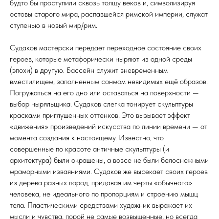
будто бы проступили сквозь толщу веков и, символизируя
остовы старого мира, распавшейся римской империи, служат
ступенью в новый мир/рим.
Судаков мастерски передает переходное состояние своих
героев, которые метафорически ныряют из одной среды
(эпохи) в другую. Бассейн служит вневременным
вместилищем, заполненным сонмом невидимых ещё образов.
Погружаться на его дно или оставаться на поверхности —
выбор ныряльщика. Судаков слегка тонирует скульптуры
красками приглушенных оттенков. Это вызывает эффект
«движения» произведений искусства по линии времени — от
момента создания к настоящему. Известно, что
совершенные по красоте античные скульптуры (и
архитектура) были окрашены, а вовсе не были белоснежными
мраморными изваяниями. Судаков же высекает своих героев
из дерева разных пород, придавая им черты «обычного»
человека, не идеального по пропорциям и строению мышц
тела. Пластическими средствами художник выражает их
мысли и чувства, порой не самые возвышенные, но всегда