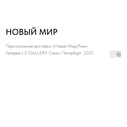
Ы
Ы
НОВЫЙ МИР
Персональная выставка «Новый Мир/Рим»
Галерея L.E GALLERY. Санкт-Петербург. 2025