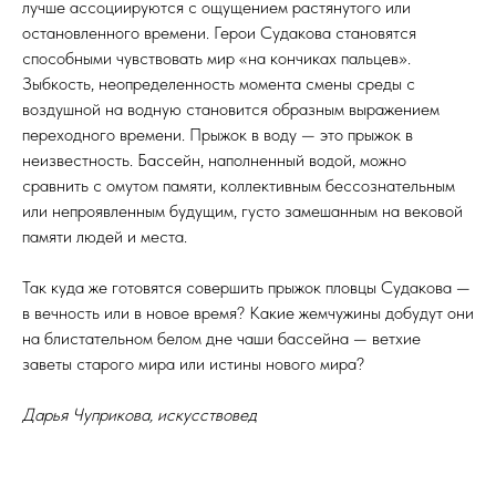
лучше ассоциируются с ощущением растянутого или
НТАЛ
НТАЛ
остановленного времени. Герои Судакова становятся
способными чувствовать мир «на кончиках пальцев».
Зыбкость, неопределенность момента смены среды с
воздушной на водную становится образным выражением
переходного времени. Прыжок в воду — это прыжок в
неизвестность. Бассейн, наполненный водой, можно
сравнить с омутом памяти, коллективным бессознательным
или непроявленным будущим, густо замешанным на вековой
памяти людей и места.
Так куда же готовятся совершить прыжок пловцы Судакова —
в вечность или в новое время? Какие жемчужины добудут они
на блистательном белом дне чаши бассейна — ветхие
заветы старого мира или истины нового мира?
Дарья Чуприкова, искусствовед